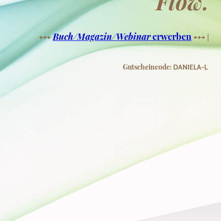
Flow.
Buch/Magazin/Webinar
erwerben
+++
+++
|
Gutscheincode:
DANIELA-L